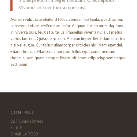
Vivamus elementum semper nisi.
Aenean vulputate eleifend tellus. Aenean leo ligula, porttitor eu,
consequat vitae, eleifend ac, enim. Aliquam lorem ante, dapibus
in, viverra quis, feugiat a, tellus. Phasellus viverra nulla ut metus
varius laoreet. Quisque rutrum. Aenean imperdiet. Etiam ultricies
nisi vel augue. Curabitur ullamcorper ultricies nisi. Nam eget dui.
Etiam rhoncus. Maecenas tempus, tellus eget condimentum
rhoncus, sem quam semper libero, sit amet adipiscing sem neque
sed ipsum.
CONTACT:
227 Cousin Street
Suite B
Slidell, LA 7058